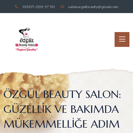
0(507) 099 97 50
salonozgulbeauty@gmail.com
ÖZGÜL BEAUTY SALON:
GÜZELLIK VE BAKIMDA
MÜKEMMELLIĞE ADIM