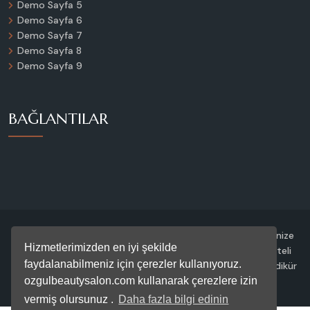
Demo Sayfa 5
Demo Sayfa 6
Demo Sayfa 7
Demo Sayfa 8
Demo Sayfa 9
BAĞLANTILAR
© 2025 Özgül Beauty Salon. Tüm hakları saklıdır. Güzelliğinize
Hizmetlerimizden en iyi şekilde
değer katmak için buradayız. Profesyonel ekibimiz ve kaliteli
faydalanabilmeniz için çerezler kullanıyoruz.
hizmet anlayışımızla; cilt bakımı, saç tasarımı, manikür, pedikür
ve daha fazlası için her zaman yanınızdayız.
ozgulbeautysalon.com kullanarak çerezlere izin
vermiş olursunuz .
Daha fazla bilgi edinin