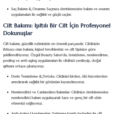
Saç Bakımı & Onarımı
: Saçınıza derinlemesine bakım ve onarım
uygulamaları ile sağlıklı ve güçlü saçlar.
Cilt Bakımı: Işıltılı Bir Cilt İçin Profesyonel
Dokunuşlar
Cilt bakımı, güzellik rutininizin en önemli parçasıdır. Cildinizin
ihtiyacı olan bakımı, kişisel tercihleriniz ve cilt tipinize göre
şekillendiriyoruz.
Özgül Beauty Salon
’da, temizleme, nemlendirme,
peeling ve anti-aging uygulamaları ile cildinizi yenileyip, doğal
ışıltısını ortaya çıkarıyoruz.
Derin Temizleme & Detoks
: Cildinizi kirden, ölü hücrelerden
arındırarak sağlıklı bir görünüm kazandırıyoruz.
Nemlendirici ve Canlandırıcı Bakımlar
: Cildinize derinlemesine
nemlendirici bakım uygulayarak taze ve genç bir cilt elde
etmenizi sağlıyoruz.
Anti-Aging Uygulamaları
: Yaşlanma karşıtı tedaviler ile cilt